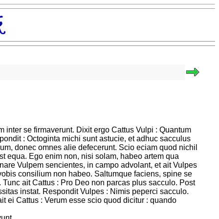
m inter se firmaverunt. Dixit ergo Cattus Vulpi : Quantum
spondit : Octoginta michi sunt astucie, et adhuc sacculus
lum, donec omnes alie defecerunt. Scio eciam quod nichil
on est equa. Ego enim non, nisi solam, habeo artem qua
) nare Vulpem sencientes, in campo advolant, et ait Vulpes
 vobis consilium non habeo. Saltumque faciens, spine se
. Tunc ait Cattus : Pro Deo non parcas plus sacculo. Post
sitas instat. Respondit Vulpes : Nimis peperci sacculo.
t ei Cattus : Verum esse scio quod dicitur : quando
vunt.