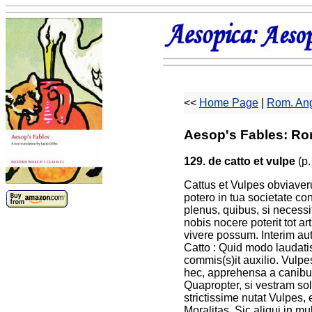
<<
Home Page
|
Rom. Ang
Aesop's Fables: Ro
129. de catto et vulpe
(p.
Cattus et Vulpes obviaveru
potero in tua societate co
plenus, quibus, si necess
nobis nocere poterit tot a
vivere possum. Interim aut
Catto : Quid modo laudati
commis(s)it auxilio. Vulpe
hec, apprehensa a canibus
Quapropter, si vestram so
strictissime nutat Vulpes, e
Moralitas. Sic aliqui in mu