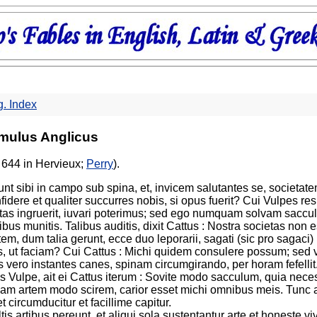
. Index
mulus Anglicus
 644 in Hervieux;
Perry
).
nt sibi in campo sub spina, et, invicem salutantes se, societate
nfidere et qualiter succurres nobis, si opus fuerit? Cui Vulpes re
itas ingruerit, iuvari poterimus; sed ego numquam solvam saccu
rtibus munitis. Talibus auditis, dixit Cattus : Nostra societas n
em, dum talia gerunt, ecce duo leporarii, sagati (sic pro sagaci
s, ut faciam? Cui Cattus : Michi quidem consulere possum; sed
s vero instantes canes, spinam circumgirando, per horam fefellit
 Vulpe, ait ei Cattus iterum : Sovite modo sacculum, quia neces
lam artem modo scirem, carior esset michi omnibus meis. Tunc ai
t circumducitur et facillime capitur.
ltis artibus pereunt, et aliqui sola sustentantur arte et honeste vi