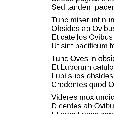
Sed tandem pacem 
Tunc miserunt nu
Obsides ab Ovib
Et catellos Ovibu
Ut sint pacificum 
Tunc Oves in obs
Et Luporum catul
Lupi suos obside
Credentes quod O
Videres mox undi
Dicentes ab Ovib