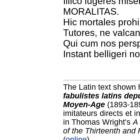
Illico lugeres mis
MORALITAS.
Hic mortales proh
Tutores, ne valca
Qui cum nos perspe
Instant belligeri 
The Latin text shown 
fabulistes latins dep
Moyen-Age
(1893-18
imitateurs directs et 
in Thomas Wright's
A 
of the Thirteenth and
(
online
).