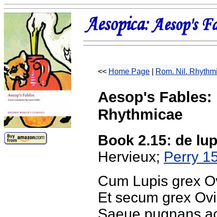
<<
Home Page
|
Rom. Nil. Rhythm
Aesop's Fables: 
Rhythmicae
Book 2.15: de lu
Hervieux;
Perry 1
Cum Lupis grex 
Et secum grex O
Saeue pugnans a