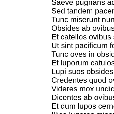
Saeve pugnans ac
Sed tandem pacem 
Tunc miserunt nun
Obsides ab ovibu
Et catellos ovibus 
Ut sint pacificum 
Tunc oves in obsid
Et luporum catulos
Lupi suos obsides
Credentes quod o
Videres mox undiq
Dicentes ab ovibu
Et dum lupos cern