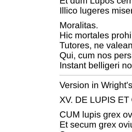
Et dum Lupos cer
Illico lugeres mis
Moralitas.
Hic mortales pro
Tutores, ne valea
Qui, cum nos pers
Instant belligeri 
Version in Wright'
XV. DE LUPIS E
CUM lupis grex ov
Et secum grex ov